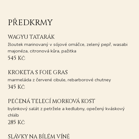
PŘEDKRMY
WAGYU TATARÁK
žloutek marinovaný v sójové omáčce, zelený pepř, wasabi
majonéza, citronová kůra, pažitka
545 Kč
KROKETA S FOIE GRAS
marmeláda z červené cibule, rebarborové chutney
345 Kč
PEČENÁ TELECÍ MORKOVÁ KOST
bylinkový salát z petržele a kedlubny, opečený kváskový
chléb
285 Kč
SLÁVKY NA BÍLÉM VÍNĚ