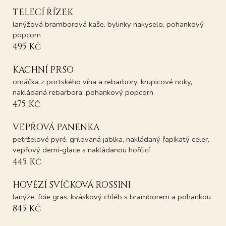
TELECÍ ŘÍZEK
lanýžová bramborová kaše, bylinky nakyselo, pohankový
popcorn
495 Kč
KACHNÍ PRSO
omáčka z portského vína a rebarbory, krupicové noky,
nakládaná rebarbora, pohankový popcorn
475 Kč
VEPŘOVÁ PANENKA
petrželové pyré, grilovaná jablka, nakládaný řapíkatý celer,
vepřový demi-glace s nakládanou hořčicí
445 Kč
HOVĚZÍ SVÍČKOVÁ ROSSINI
lanýže, foie gras, kváskový chléb s bramborem a pohankou
845 Kč