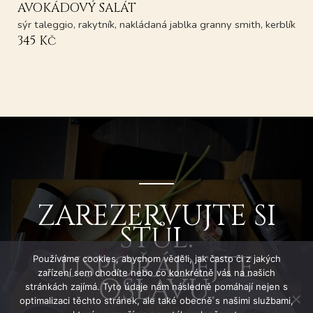
AVOKÁDOVÝ SALÁT
sýr taleggio, rakytník, nakládaná jablka granny smith, kerblík
345 Kč
ZAREZERVUJTE SI
STŮL.
USPOŘÁDEJTE
Používáme cookies, abychom věděli, jak často či z jakých
zařízení sem chodíte nebo co konkrétně vás na našich
OSLAVU.
stránkách zajímá. Tyto údaje nám následně pomáhají nejen s
optimalizaci těchto stránek, ale také obecně s našimi službami,