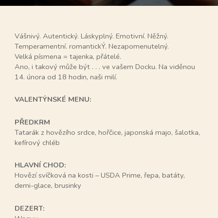
Vášnivý. Autentický. Láskyplný. Emotivní. Něžný.
Temperamentní. romantickÝ. Nezapomenutelný.
Velká písmena = tajenka, přátelé.
Ano, i takový může být . . . ve vašem Docku. Na viděnou
14. února od 18 hodin, naši milí.
VALENTÝNSKÉ MENU:
PŘEDKRM
Tatarák z hovězího srdce, hořčice, japonská majo, šalotka,
kefírový chléb
HLAVNÍ CHOD:
Hovězí svíčková na kosti – USDA Prime, řepa, batáty,
demi-glace, brusinky
DEZERT: