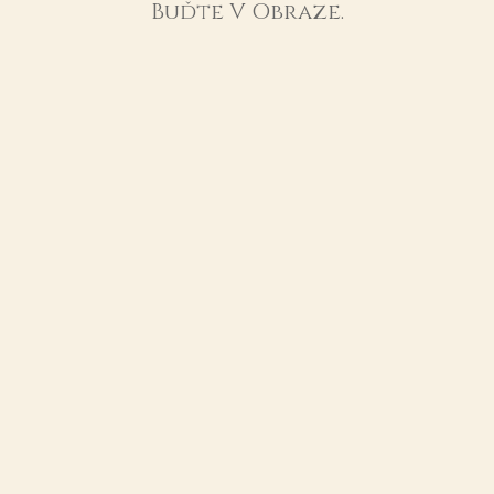
Buďte V Obraze.
ANO, SMÍTE
Copyright © 2026
Dock House
|
Jsme Kolektiv