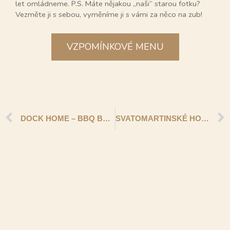
let omládneme. P.S. Máte nějakou „naši“ starou fotku?
Vezměte ji s sebou, vyměníme ji s vámi za něco na zub!
VZPOMÍNKOVÉ MENU
DOCK HOME – BBQ BALÍČKY
SVATOMARTINSKÉ HODY