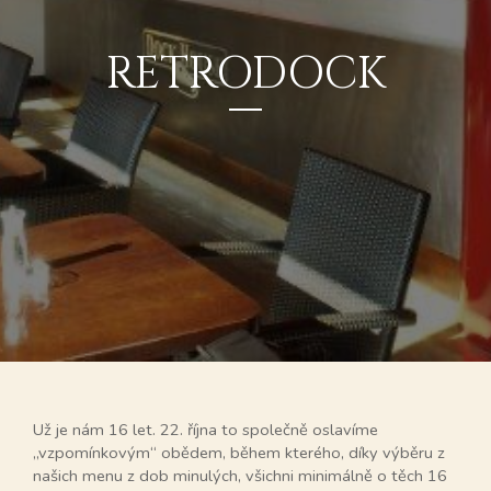
RETRODOCK
Už je nám 16 let. 22. října to společně oslavíme
„vzpomínkovým“ obědem, během kterého, díky výběru z
našich menu z dob minulých, všichni minimálně o těch 16